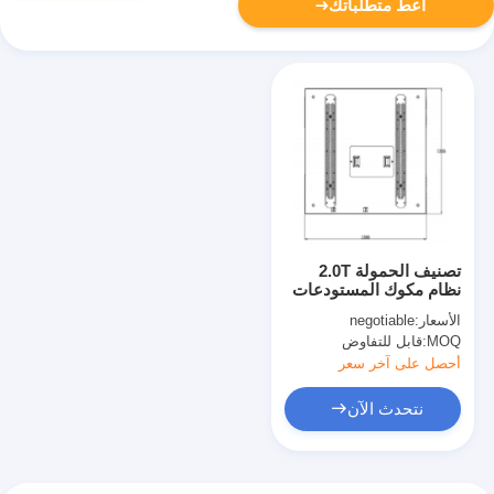
أعط متطلباتك
تصنيف الحمولة 2.0T
نظام مكوك المستودعات
ASRS MHS روبوت
الأسعار:
negotiable
المكوك
MOQ:
قابل للتفاوض
أحصل على آخر سعر
نتحدث الآن