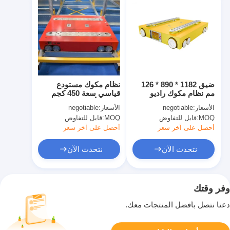
ضيق 1182 * 890 * 126
نظام مكوك مستودع
مم نظام مكوك راديو
قياسي سعة 450 كجم
ASRS MHS
تخزين بأربع طرق ASRS
الأسعار:
negotiable
الأسعار:
negotiable
MHS
Warehouse
MOQ:
قابل للتفاوض
MOQ:
قابل للتفاوض
أحصل على آخر سعر
أحصل على آخر سعر
نتحدث الآن
نتحدث الآن
وفر وقتك
دعنا نتصل بأفضل المنتجات معك.