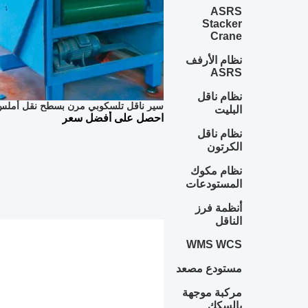
ASRS
Stacker
Crane
نظام الأرفف
ASRS
نظام ناقل
سير ناقل تلسكوبي مرن بسطح نقل أملس
البليت
احصل على أفضل سعر
نظام ناقل
الكرتون
نظام مكوك
المستودعات
أنظمة فرز
الناقل
WMS WCS
مستودع مصعد
مركبة موجهة
بالسكك