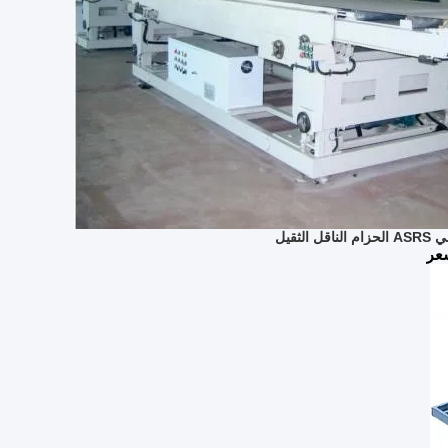
لثقيل
عر