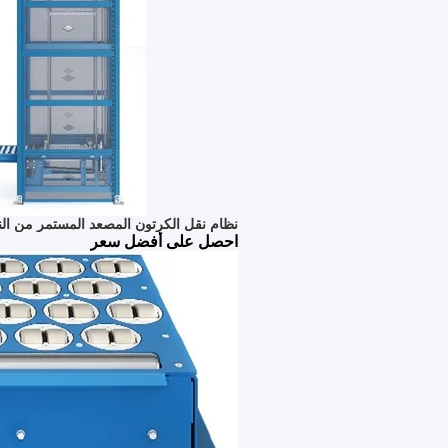
نظام نقل الكرتون المصعد المستمر من النوع C يستمر لفترة ط
احصل على أفضل سعر