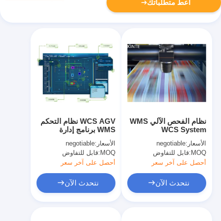
أعط متطلباتك
نظام الفحص الآلي WMS
WCS AGV نظام التحكم
WCS System
WMS برنامج إدارة
Warehouse AI Vision
المخزون في
الأسعار:
negotiable
الأسعار:
negotiable
المستودعات
MOQ:
قابل للتفاوض
MOQ:
قابل للتفاوض
أحصل على آخر سعر
أحصل على آخر سعر
نتحدث الآن
نتحدث الآن