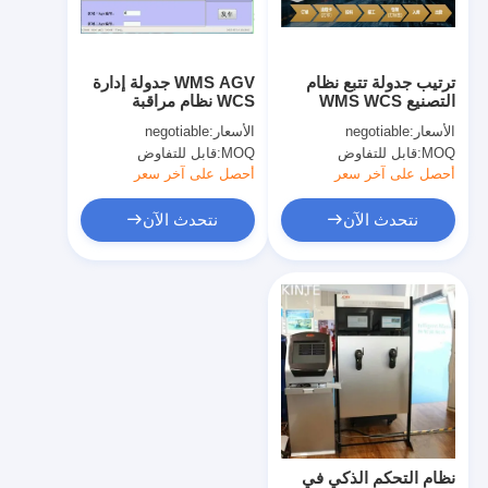
جولة في المصنع
مراقبة الجودة
ترتيب جدولة تتبع نظام
WMS AGV جدولة إدارة
التصنيع WMS WCS
WCS نظام مراقبة
اتصل بنا
ASRS MES
مخزون المستودعات
الأسعار:
negotiable
الأسعار:
negotiable
ASRS
MOQ:
قابل للتفاوض
MOQ:
قابل للتفاوض
أخبار
أحصل على آخر سعر
أحصل على آخر سعر
القضايا
نتحدث الآن
نتحدث الآن
مدونة
نتحدث الآن
نظام استرجاع التخزين الآلي
نظام مناولة المواد الآلي
نظام التحكم الذكي في