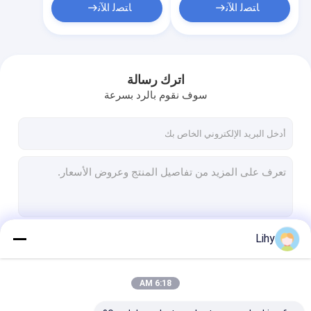
ﺎﺘﺼﻟ ﺍﻶﻧ
ﺎﺘﺼﻟ ﺍﻶﻧ
اترك رسالة
سوف نقوم بالرد بسرعة
Lihy
استمر
6:18 AM
فئاتنا