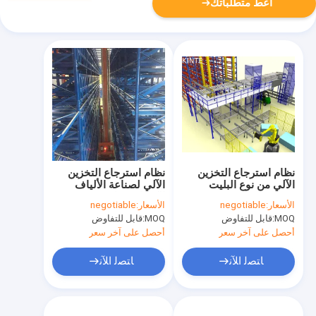
أعط متطلباتك
نظام استرجاع التخزين
نظام استرجاع التخزين
الآلي من نوع البليت
الآلي لصناعة الألياف
الكيماوية حل ASRS
الأسعار:
negotiable
الأسعار:
negotiable
MOQ:
قابل للتفاوض
MOQ:
قابل للتفاوض
أحصل على آخر سعر
أحصل على آخر سعر
ﺎﺘﺼﻟ ﺍﻶﻧ
ﺎﺘﺼﻟ ﺍﻶﻧ