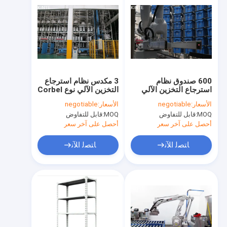
600 صندوق نظام
3 مكدس نظام استرجاع
استرجاع التخزين الآلي
التخزين الآلي نوع Corbel
للبضائع MHS إلى شخص
الأسعار:
negotiable
الأسعار:
negotiable
MOQ:
قابل للتفاوض
MOQ:
قابل للتفاوض
أحصل على آخر سعر
أحصل على آخر سعر
ﺎﺘﺼﻟ ﺍﻶﻧ
ﺎﺘﺼﻟ ﺍﻶﻧ
المنزل
المنتجات
حولنا