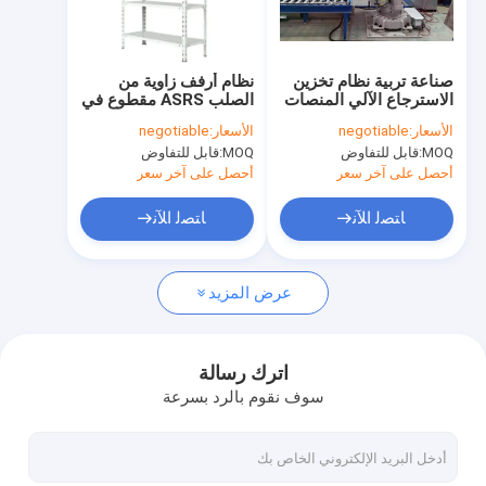
جولة في المصنع
مراقبة الجودة
صناعة تربية نظام تخزين
نظام أرفف زاوية من
الاسترجاع الآلي المنصات
الصلب ASRS مقطوع في
اتصل بنا
المخصصة
هيكل مركب
الأسعار:
negotiable
الأسعار:
negotiable
MOQ:
قابل للتفاوض
MOQ:
قابل للتفاوض
أخبار
أحصل على آخر سعر
أحصل على آخر سعر
القضايا
ﺎﺘﺼﻟ ﺍﻶﻧ
ﺎﺘﺼﻟ ﺍﻶﻧ
نتحدث الآن
عرض المزيد
نظام استرجاع التخزين الآلي
اترك رسالة
سوف نقوم بالرد بسرعة
نظام مناولة المواد الآلي
ASRS Stacker Crane