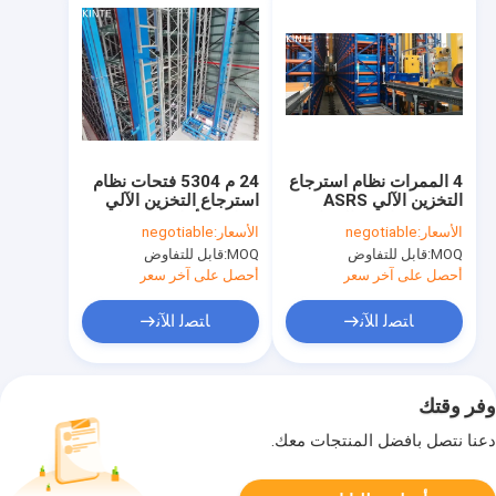
4 الممرات نظام استرجاع
24 م 5304 فتحات نظام
التخزين الآلي ASRS
استرجاع التخزين الآلي
4032 مساحات البضائع
صناعة الألياف الكيماوية
الأسعار:
negotiable
الأسعار:
negotiable
MOQ:
قابل للتفاوض
MOQ:
قابل للتفاوض
أحصل على آخر سعر
أحصل على آخر سعر
ﺎﺘﺼﻟ ﺍﻶﻧ
ﺎﺘﺼﻟ ﺍﻶﻧ
وفر وقتك
دعنا نتصل بأفضل المنتجات معك.