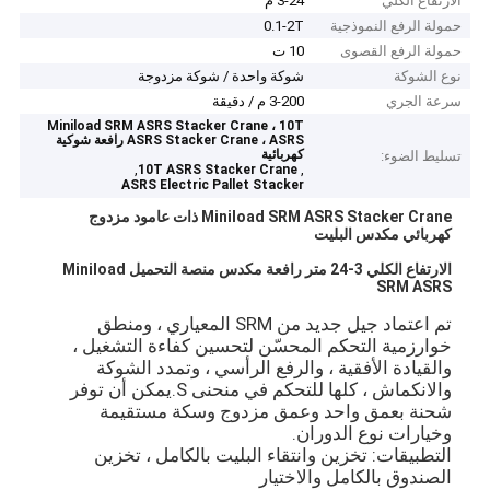
الارتفاع الكلي
3-24 م
حمولة الرفع النموذجية
0.1-2T
حمولة الرفع القصوى
10 ت
نوع الشوكة
شوكة واحدة / شوكة مزدوجة
سرعة الجري
3-200 م / دقيقة
Miniload SRM ASRS Stacker Crane ، 10T
ASRS Stacker Crane ، ASRS رافعة شوكية
كهربائية
تسليط الضوء:
,
,
10T ASRS Stacker Crane
ASRS Electric Pallet Stacker
Miniload SRM ASRS Stacker Crane ذات عامود مزدوج
كهربائي مكدس البليت
الارتفاع الكلي 3-24 متر رافعة مكدس منصة التحميل Miniload
SRM ASRS
تم اعتماد جيل جديد من SRM المعياري ، ومنطق
خوارزمية التحكم المحسّن لتحسين كفاءة التشغيل ،
والقيادة الأفقية ، والرفع الرأسي ، وتمدد الشوكة
والانكماش ، كلها للتحكم في منحنى S.يمكن أن توفر
شحنة بعمق واحد وعمق مزدوج وسكة مستقيمة
وخيارات نوع الدوران.
التطبيقات: تخزين وانتقاء البليت بالكامل ، تخزين
الصندوق بالكامل والاختيار