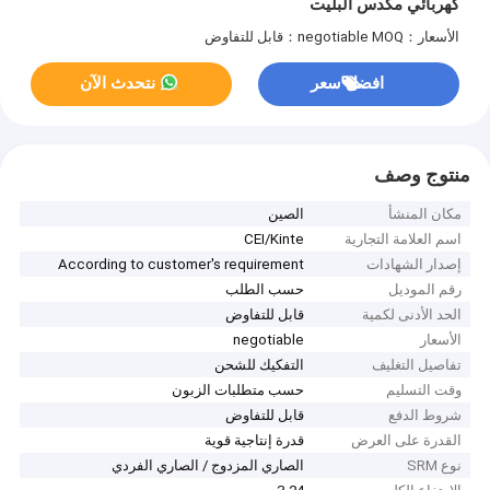
كهربائي مكدس البليت
الأسعار：negotiable
MOQ：قابل للتفاوض
افضل سعر
نتحدث الآن
منتوج وصف
مكان المنشأ
الصين
اسم العلامة التجارية
CEI/Kinte
إصدار الشهادات
According to customer's requirement
رقم الموديل
حسب الطلب
الحد الأدنى لكمية
قابل للتفاوض
الأسعار
negotiable
تفاصيل التغليف
التفكيك للشحن
وقت التسليم
حسب متطلبات الزبون
شروط الدفع
قابل للتفاوض
القدرة على العرض
قدرة إنتاجية قوية
نوع SRM
الصاري المزدوج / الصاري الفردي