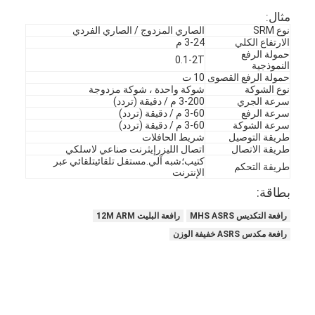
مثال:
نوع SRM
الصاري المزدوج / الصاري الفردي
الارتفاع الكلي
3-24 م
حمولة الرفع
0.1-2T
النموذجية
حمولة الرفع القصوى
10 ت
نوع الشوكة
شوكة واحدة ، شوكة مزدوجة
سرعة الجري
3-200 م / دقيقة (تردد)
سرعة الرفع
3-60 م / دقيقة (تردد)
سرعة الشوكة
3-60 م / دقيقة (تردد)
طريقة التوصيل
شريط الحافلات
طريقة الاتصال
اتصال الليزرإيثرنت صناعي لاسلكي
كتيب؛شبه آلي.مستقل تلقائيتلقائي عبر
طريقة التحكم
الإنترنت
بطاقة:
رافعة التكديس MHS ASRS
رافعة البليت 12M ARM
رافعة مكدس ASRS خفيفة الوزن