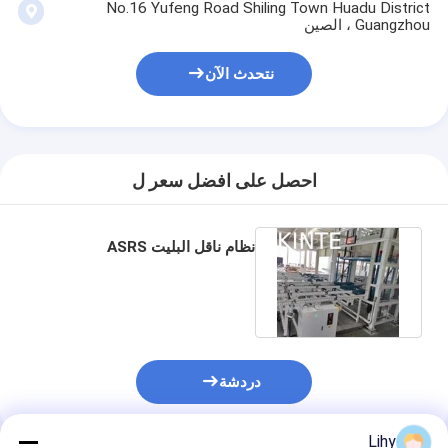
No.16 Yufeng Road Shiling Town Huadu District
جولة في المصنع
Guangzhou ، الصين
مراقبة الجودة
نتحدث الآن
اتصل بنا
أخبار
احصل على افضل سعر ل
القضايا
مدونة
نظام ناقل البليت ASRS
نتحدث الآن
نظام استرجاع التخزين الآلي
دردشة
نظام مناولة المواد الآلي
Lihy