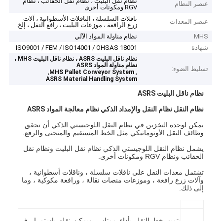
نظام نقل البليت ، نظام نقل الحقائب ، نظام
عنصر النظام
RGV ومكونات أخرى
ناقلات السلسلة ، الناقلات الأسطوانية ، آلات
عنصر المعدات
زرع الرافعة ، موزعات البليت ، رافع النقل ، إلخ.
MHS
نظام مناولة المواد الآلي
شهادة
ISO9001 / FEM / ISO14001 / OHSAS 18001
نظام ناقل البليت ASRS ، نظام ناقل البليت MHS ،
نظام مناولة المواد ASRS
تسليط الضوء:
,
,
MHS Pallet Conveyor System
ASRS Material Handling System
نظام ناقل البليت ASRS
نظام النقل نظام النقل والإمداد الذكي نظام معالجة المواد ASRS
يمكن لوحدة التخزين في نظام النقل اللوجيستي الذكي أن تحقق
وظائف النقل الأوتوماتيكي مثل الخط المستقيم والمنحنى والرفع.
يشمل نظام النقل اللوجيستي الذكي نظام نقل البليت ونظام نقل
الحقائب ونظام RGV ومكونات أخرى.
تشتمل معدات النقل على ناقلات سلسلة ، وناقلات أسطوانية ،
وآلات زرع رافعة ، وموزعات منصات نقالة ، ورافعة مكوكية ، وما
إلى ذلك.
يتميز خط النقل بأداء ممتاز ، ويمكن نقله باستمرار في