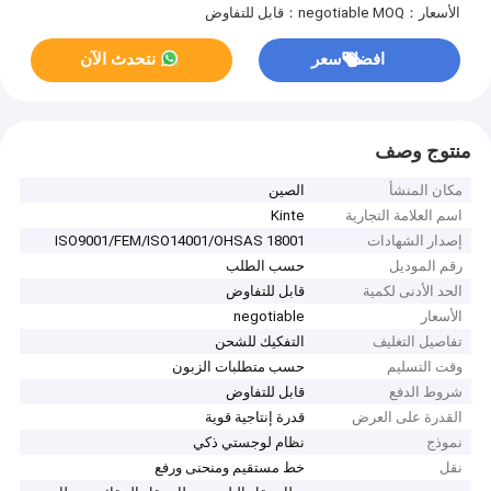
الأسعار：negotiable
MOQ：قابل للتفاوض
افضل سعر
نتحدث الآن
منتوج وصف
مكان المنشأ
الصين
اسم العلامة التجارية
Kinte
إصدار الشهادات
ISO9001/FEM/ISO14001/OHSAS 18001
رقم الموديل
حسب الطلب
الحد الأدنى لكمية
قابل للتفاوض
الأسعار
negotiable
تفاصيل التغليف
التفكيك للشحن
وقت التسليم
حسب متطلبات الزبون
شروط الدفع
قابل للتفاوض
القدرة على العرض
قدرة إنتاجية قوية
نموذج
نظام لوجستي ذكي
نقل
خط مستقيم ومنحنى ورفع