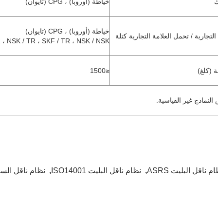
ك
خياطة (أوروبا) ، CPG (تايوان)
خياطة (أوروبا) ، CPG (تايوان)
لتجارية / تحمل العلامة التجارية كتلة
 ، NSK / TR ، SKF / TR ، NSK / NSK
ة (كلغ)
≤1500
لنماذج غير القياسية.
م ناقل البليت ASRS
,
نظام ناقل البليت ISO14001
,
نظام ناقل السلسلة 1