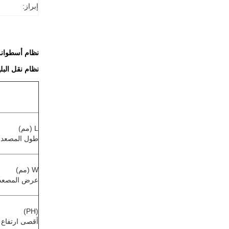
إبراز:
نظام أسطوانة ناق
نظام نقل البليت MHS
L (مم)
طول المصعد
W (مم)
عرض المصعد
(PH)
أقصى ارتفاع 