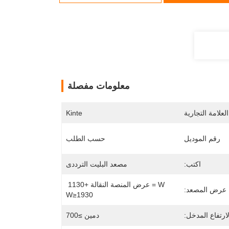
معلومات مفصلة
لعلامة التجارية
Kinte
رقم الموديل
حسب الطلب
اكتب:
مصعد البليت الترددى
W = عرض المنصة النقالة +1130 
عرض المصعد:
W≥1930
لارتفاع المدخل:
دمين ≥700