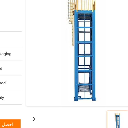
aging:
d:
od:
ty:
احصل ع