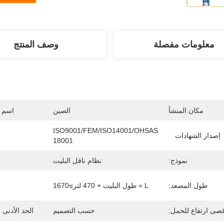
معلومات مفصلة
وصف المنتج
مكان المنشأ
الصين
اسم ا
ISO9001/FEM/ISO14001/OHSAS 
إصدار الشهادات
18001
نموذج:
نظام ناقل البليت
طول المصعد:
L = طول البليت + 470 لتر≥1670
صى ارتفاع للحمل:
حسب التصميم
الحد الأدنى 