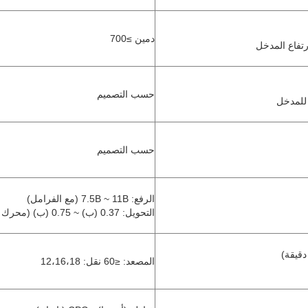
دمين ≥700
ارتفاع المدخل
حسب التصميم
للمدخل
حسب التصميم
الرفع: 7.5B ~ 11B (مع الفرامل)
التحويل: 0.37 (ب) ~ 0.75 (ب) (محرك اختياري مع فرامل)
دقيقة)
المصعد: ≤60 نقل: 12،16،18