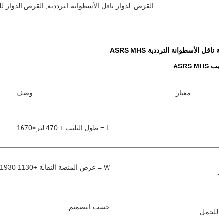
القرص الدوار ناقل الأسطوانة الترددية
, 
القرص الدوار للنا
ل الأسطوانة الترددية ASRS MHS
ASRS 
معيار
وصف
L = طول البليت + 470 لتر≥1670
W = عرض المنصة النقالة +1130 W≥1930
حسب التصميم
للحمل