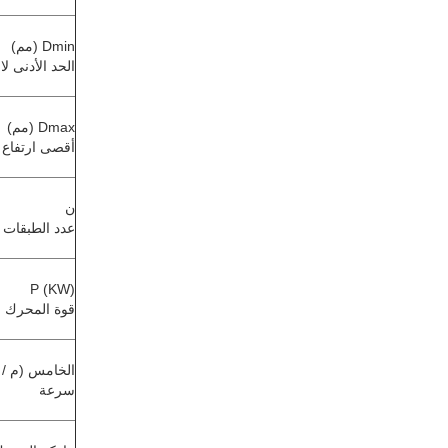
Dmin (مم)
الحد الأدنى ل
Dmax (مم)
أقصى ارتفاع 
ن
عدد الطبقات
P (KW)
قوة المحرك
الخامس (م / 
سرعة