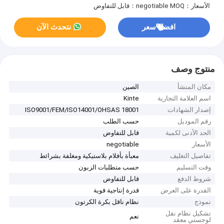
الأسعار：negotiable
MOQ：قابل للتفاوض
افضل سعر
نتحدث الآن
منتوج وصف
مكان المنشأ
الصين
اسم العلامة التجارية
Kinte
إصدار الشهادات
ISO9001/FEM/ISO14001/OHSAS 18001
رقم الموديل
حسب الطلب
الحد الأدنى لكمية
قابل للتفاوض
الأسعار
negotiable
تفاصيل التغليف
معبأة بأفلام بلاستيكية ومغلفة بشرائط
وقت التسليم
حسب متطلبات الزبون
شروط الدفع
قابل للتفاوض
القدرة على العرض
قدرة إنتاجية قوية
نموذج
نظام ناقل بكرة الكرتون
تشكيل نظام نقل
نعم
لوجستي معقد