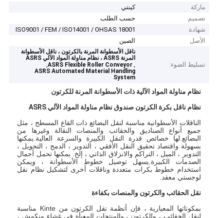
ماركة
كينتي
تصميم
حسب الطلب
شهادة
ISO9001 / FEM / ISO14001 / OHSAS 18001
الأصل
الصين
ناقل الأسطوانة المرنة بالكرتون ، ناقل الأسطوانة
المرنة ASRS ، نظام مناولة المواد الآلي ASRS
تسليط الضوء:
,
,
ASRS Flexible Roller Conveyor
ASRS Automated Material Handling
System
نظام مناولة المواد الآلية ذات الأسطوانة المرنة للكرتون
نظام ناقل بكرة الكرتون صندوق نظام مناولة المواد الآلي ASRS
الناقلات الأسطوانية مناسبة لنقل البضائع ذات القاع المسطح ، مثل
جميع أنواع الصناديق والحقائب والمنصات النقالة وغيرها من
البضائع.لها خصائص قدرة النقل الكبيرة والسرعة العالية.يمكنها
بسهولة واقتصاد تحقيق النقل الأفقي ، التدوير ، الدمج ، التحويل ،
التدوير ، الميل ، التراكم والانزلاق الذاتي ، إلخ. يمكنها تحمل أحمال
الصدمات الكبيرة.يسهل توصيل خطوط الأسطوانة ، ويمكن
استخدام خطوط بكرات متعددة وناقلات أخرى لتشكيل نظام نقل
لوجستي معقد.
نقل الحقائب والكرتون والمنصات بكفاءة
بمكوناتها المعيارية ، فإن أنظمة نقل الكرتون من Kinte مناسبة
لنقل الحقائب ، والكرتون ، والمنتجات المعبأة في غشاء منكمش ،