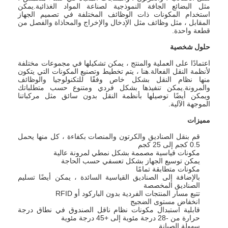
مثل البضائع الجافة النموذجية لصناعة المواد الغذائية.يمكن
استخدام المكونات ذات الوظائف المختلفة في تصميم الجهاز
المقابل ، مثل وظائف مثل الإدخال والإخراج والمحاذاة والفصل من
قطعة واحدة.
حلول شخصية
اعتمادًا على العملية والمنتج ، يمكن تشكيلها في مجموعات مختلفة
لأنظمة النقل الفعالة.هنا ، يتم تخطيط وتصنيع المكونات التي يتكون
منها نظام النقل بشكل خاص وفقًا للتكنولوجيا والوظائف
والمرونة.يمكن تنفيذها بشكل فردي ومتنوع حسب متطلباتك
ويمكن أيضًا توصيلها بأنظمة النقل بدون سائق مثل مركباتنا
الموجهة الآلية.
مميزات
قم بنقل الصناديق والكرتون والمنصات بكفاءة ، كل منها يحمل
0.5 كجم إلى 25 كجم
مكونات قياسية مصممة بشكل نمطي لمرونة عالية
يمكن توسيع الجهاز بشكل تعسفي حسب الحاجة
مكونات متطابقة تمامًا
بالإضافة إلى الصناديق القياسية السائدة ، يمكن أيضًا تسليم
الصناديق المخصصة
تتبع مسار المنتجات الفردية بدون الباركود أو RFID
انخفاض مستوى الضجيج
قابلية استبدال مكونات نظام ناقل الصندوق في نطاق درجة
حرارة من -28 درجة مئوية إلى +45 درجة مئوية
سهولة الصيانة