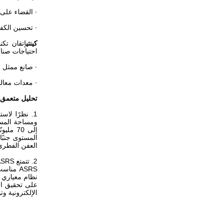
· القضاء على
· تحسين الكفا
كينتي
احتياجات صناع
· صانع ممثل ل
· معدات معالج
تحليل متعمق للفو
1. نظرًا لا
المستوى جنبًا
العفن الفطري 
2. تتمتع ASRS بفوائد اجتماعية واقتصادية ضخمة لتحسين صورة الشركة.
ASRS من
نظام معياري ل
على تحقيق الم
الإلكترونية و