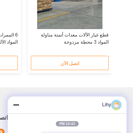
ون
قطع غيار الآلات معدات أتمتة مناولة
6 الممرا
المواد 3 محطة مزدوجة
المواد الآ
اتصل الآن
Lihy
رابط سريع
اتص
10:43 PM
المنزل