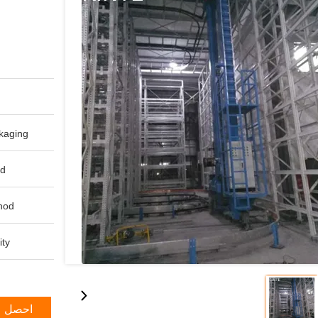
aging:
d:
od:
ty:
احصل ع