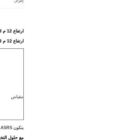
إبراز:
ارتفاع 12 م 3 ممرات نظام مناولة المواد الآلي حالة مشروع ASRS
ارتفاع 12 م 3 ممرات قطع غيار السيارات صناعة ASRS حالة المشروع MHS
مقياس
يتكون MHS ASRS بشكل أساسي من الأرفف ، ومكدسات ، ومحطات عمل المستودعات الداخلية (الخارجية) ، وجدولة أنظمة التحكم وأنظمة الإدارة.
مع حلول التخز