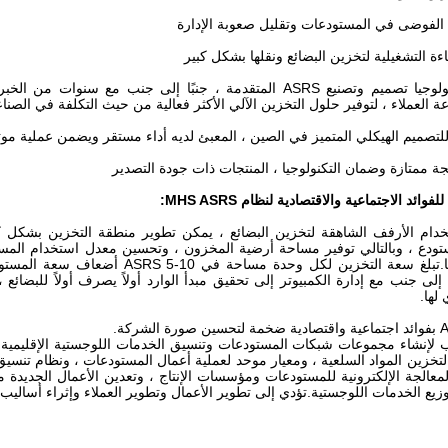
 الفوضى في المستودعات وتقليل صعوبة الإدارة
ءة التشغيلية لتخزين البضائع ونقلها بشكل كبير
إتقان تكنولوجيا تصميم وتصنيع ASRS المتقدمة ، جنبًا إلى جنب 
ة العملاء ، لتوفير حلول التخزين الآلي الأكثر فعالية من حيث التكلفة في الصناع
لتصميم الهيكلي المتميز في الصين ، المعبئ لديه أداء مستقر ويضمن عملية موث
ة ممتازة وضمان التكنولوجيا ، المنتجات ذات جودة التصدير
ائد الاجتماعية والاقتصادية لنظام MHS ASRS:
ستخدام الأرفف الشاهقة لتخزين البضائع ، يمكن تطوير منطقة التخزين بشكل كب
إلى 70 مليونًا.تبلغ سعة التخزين لك
 إلى جنب مع إدارة الكمبيوتر إلى تحقيق مبدأ الوارد أولاً يصرف أولاً للبضائع ،
لها.
اسب لإنشاء مجموعات شبكات المستودعات وتنسيق الخدمات اللوجستية الإقليمية 
تخزين المواد السلعية ، ومعيار موحد لعملية أعمال المستودعات ، ونظام تنسي
عالجة الإلكترونية للمستودعات ومؤسسات الإنتاج ، وتعدين الأعمال الجديدة م
توزيع الخدمات اللوجستية.تؤدي إلى تطوير الأعمال وتطوير العملاء وإثراء أسال