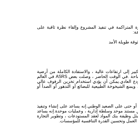
مع سنوات من الخبرة المتراكمة في تنفيذ المشروع وإلقاء نظرة ثاقبة على
ة:
وقة طويلة الأمد
ير إلى ارتفاعات عالية ، والاستفادة الكاملة من أرضية
ومساحة المستودع ، وبالتالي توفير مساحة أرضية المخزون ، وتحسين معدل استخدام المساحة .في الوقت الحاضر ، وصلت بعض ASRS في العالم
ل وحدة مساحة في ASRS 5-10 أضعاف سعة المستودع العادي.يمكن أن يؤدي استخدام تخزين الرفوف عالي
 ويمنع الشيخوخة الطبيعية للبضائع أو التدهور أو الصدأ أو
أو حتى على الصعيد الوطني.إنه يساعد على إنشاء وتنفيذ
ق مستند موحد وسلطة إدارية ، وعمليات موحدة.إنه يساعد
ثل وظيفة بنك المواد لعقد المستودعات ، وتطوير التجارة
يب العمل وتحسين القدرة التنافسية للمؤسسات.