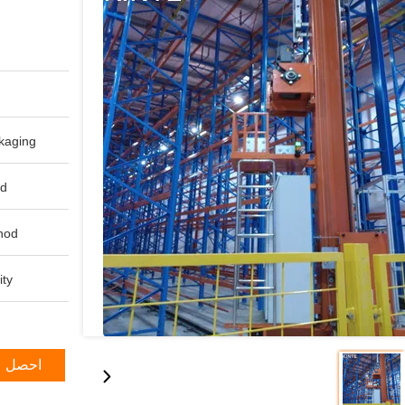
aging:
d:
od:
ty:
احصل ع