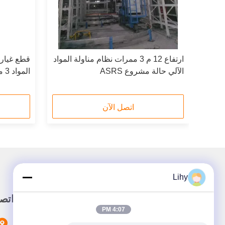
ون
ارتفاع 12 م 3 ممرات نظام مناولة المواد
قطع غيار 
الآلي حالة مشروع ASRS
المواد 3 محطة مزدوجة
اتصل الآن
Lihy
رابط سريع
اتص
4:07 PM
المنزل