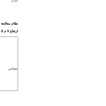
إبراز:
نظام معالجة الموا
ارتفاع 9 م 8 ممرات صناعة الأدوية ASRS حالة المشروع ASRS MHS
مقياس