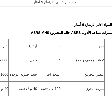
نظام مناولة آلي للارتفاع 9 أمتار
د الآلي بارتفاع 9 أمتار
ممر
8
ارتفاع
9 م
SRM (موقف واحد)
4
حمل
800 كجم
عنصر التخزين
المخدرات
حجم حمولة الوحدة
1000 * 1200 * 1500
سرعة الجري
120 م / دقيقة
40 م / دقيقة
40 م / دقيقة