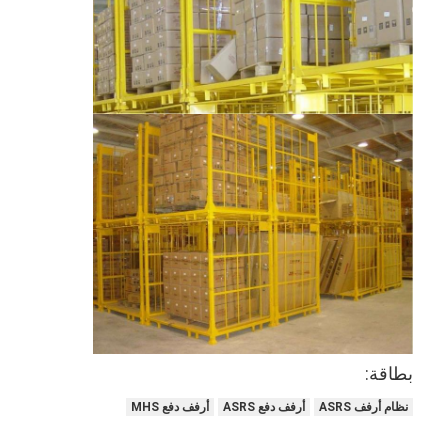
جولة في المصنع
مراقبة الجودة
اتصل بنا
أخبار
القضايا
مدونة
نتحدث الآن
بطاقة:
نظام استرجاع التخزين الآلي
نظام أرفف ASRS
أرفف دفع ASRS
أرفف دفع MHS
نظام مناولة المواد الآلي