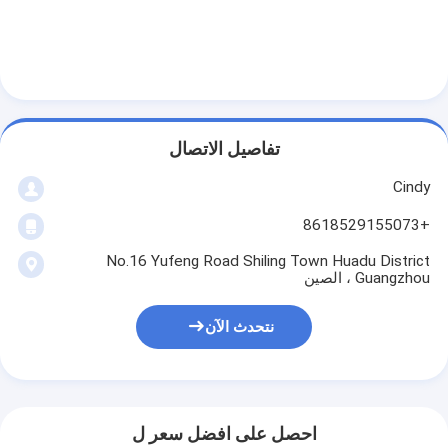
ASRS Stacker Crane
نظام الأرفف ASRS
نظام ناقل البليت
نظام ناقل الكرتون
تفاصيل الاتصال
Cindy
نظام مكوك المستودعات
+8618529155073
أنظمة فرز الناقل
No.16 Yufeng Road Shiling Town Huadu District
WMS WCS
Guangzhou ، الصين
مستودع مصعد
نتحدث الآن
مركبة موجهة بالسكك الحديدية
عمرو الروبوتات المتنقلة المستقلة
احصل على افضل سعر ل