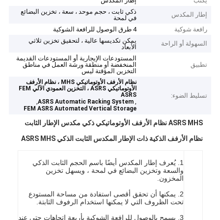
يكتب
إطار المكدس
ذكي ثابت ، حجم موحد ، سعة ، تخزين البضائع
إطار المكدس
في لمحة
رافعة شوكية
4 طرق الوصول للرافعة الشوكية
يمكن تكديسها عالية ، لتحقيق تخزين ثلاثي
السهولة أو الراحة
الأبعاد
المستودعات الإيجارية أو المستودعات القديمة
تطبيق
المنخفضة أو منطقة ورشة العمل في مناطق
التخزين المؤقتة ليس
نظام الأرفف الأوتوماتيكي MHS ، نظام الأرفف
الأوتوماتيكي ASRS ، التخزين العمودي الآلي FEM
ASRS
تسليط الضوء:
,
,
ASRS Automatic Racking System
FEM ASRS Automated Vertical Storage
ASRS MHS نظام الأرفف الأوتوماتيكي ذكي مكدس الإطار الثابت
نظام الأرفف الذكية ذات الإطار المكدس الثابت الذكي ASRS MHS
1. يُعرف إطار المكدس أيضًا باسم الحجم الثابت الذكي
والسعة وتخزين البضائع في لمحة ، ويسهل تخزين
المخزون.
2. يمكنها أن تحقق أقصى استفادة من مساحة المستودع
تحت الظروف التي لا يمكنها استخدام الرفوف الثابتة.
3. يسمح بالوصول للرافعة الشوكية بأربعة اتجاهات حتى عند