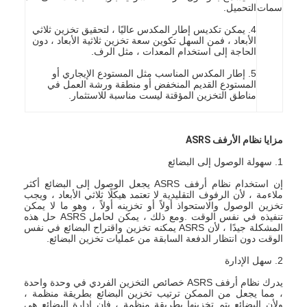
سمات
التحميل.
4. يمكن تكديس إطار المكدس عاليًا ، لتحقيق تخزين ثلاثي
الأبعاد ، فمن السهل تكوين سعة تخزين ثلاثية الأبعاد ، دون
الحاجة إلى استخدام المعدات ، مثل الرف.
5. إطار المكدس المناسب مثل المستودع الإيجاري أو
المستودع القديم المنخفض أو منطقة ورشة العمل في
مناطق التخزين المؤقتة ليست مناسبة للاستثمار.
مزايا نظام الأرفف ASRS
1. سهولة الوصول إلى البضائع
إن استخدام نظام أرفف ASRS يجعل الوصول إلى البضائع أكثر
ملاءمة ، لأن الرفوف التقليدية لا تعتمد هيكلًا ثلاثي الأبعاد ، ويجب
تخزين الوصول والاستحواذ أولاً أو تخزينه أولاً ، وهو ما لا يمكن
تنفيذه في نفس الوقت .ومع ذلك ، يمكن لحامل ASRS حل هذه
المشكلة جيدًا ، لأن ASRS يمكنه تخزين واقتراح البضائع في نفس
الوقت دون انتظار الدفعة السابقة من عمليات تخزين البضائع.
2. سهل الإدارة
يدرك نظام أرفف ASRS خصائص التخزين الفردي في وحدة واحدة
، مما يجعل من الممكن ترتيب تخزين البضائع بطريقة منظمة ،
ولأن البضائع يتم تخزينها بطريقة منظمة ، فإن إدارة البضائع هي