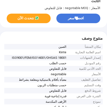
الثابت
الأسعار：negotiable
MOQ：قابل للتفاوض
افضل سعر
نتحدث الآن
منتوج وصف
مكان المنشأ
الصين
اسم العلامة التجارية
Kinte
إصدار الشهادات
ISO9001/FEM/ISO14001/OHSAS 18001
رقم الموديل
حسب الطلب
الحد الأدنى لكمية
قابل للتفاوض
الأسعار
negotiable
تفاصيل التغليف
معبأة بأفلام بلاستيكية ومغلفة بشرائط
وقت التسليم
حسب متطلبات الزبون
شروط الدفع
قابل للتفاوض
القدرة على العرض
قدرة إنتاجية قوية
نموذج
الأرفف المكدسة