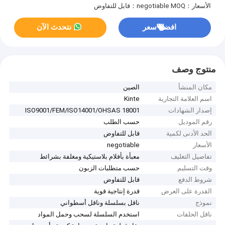
الأسعار：negotiable
MOQ：قابل للتفاوض
افضل سعر
نتحدث الآن
منتوج وصف
مكان المنشأ
الصين
اسم العلامة التجارية
Kinte
إصدار الشهادات
ISO9001/FEM/ISO14001/OHSAS 18001
رقم الموديل
حسب الطلب
الحد الأدنى لكمية
قابل للتفاوض
الأسعار
negotiable
تفاصيل التغليف
معبأة بأفلام بلاستيكية ومغلفة بشرائط
وقت التسليم
حسب متطلبات الزبون
شروط الدفع
قابل للتفاوض
القدرة على العرض
قدرة إنتاجية قوية
نموذج
ناقل بسلسلة وناقل أسطواني
ناقل الحلقات
استخدم السلسلة لسحب وحمل المواد