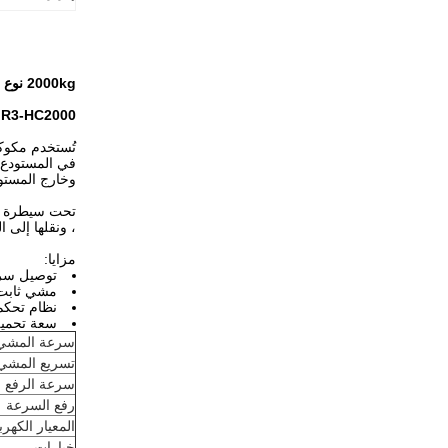
2000kg نوع الشوكة ASRS RGV مكوكات تسليم سريع مستقر
R3-HC2000 مركبة موجهة بالسكك الحديدية من نوع الشوكة RGV سعة 2000 كجم ASRS MHS
في المستودع ا
وخارج المستو
، ونقلها إلى ا
مزايا:
توصيل سري
مشي ثابت 
نظام تحكم 
سعة تحميل 
سرعة المشي
تسريع المشي
سرعة الرفع
رفع السرعة
المعيار الكهرب
خيارات