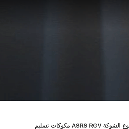
2000kg نوع الشوكة ASRS RGV مكوكات تسليم