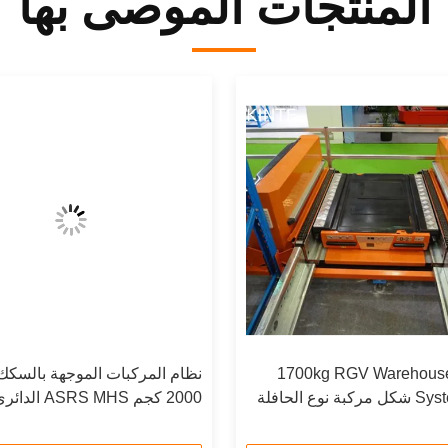
المنتجات الموصى بها
1700kg RGV Warehouse Shuttle
نظام المركبات الموجهة بالسكك 
System MHS شكل مركبة نوع الحافلة
2000 كجم ASRS MHS
مكوك RGV