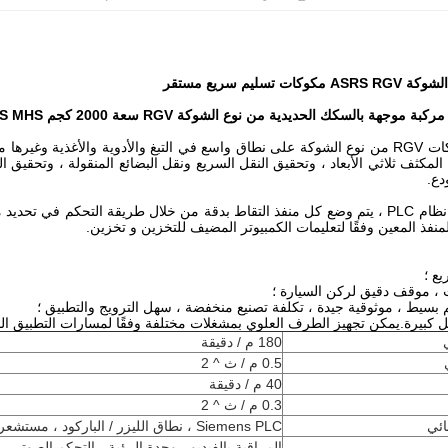
تُستخدم مكوكات RGV من نوع الشوكة على نطاق واسع في التبغ والأدوية والأغذية وغ
لمكثف ثلاثي الأبعاد ، وتحقيق النقل السريع ونقل البضائع المنقولة ، وتحقيق
دع.
تحت سيطرة نظام PLC ، يتم وضع كل منفذ التقاط بدقة من خلال طريقة التحكم في 
لمنفذ المعين وفقًا لتعليمات الكمبيوتر المضيف للتخزين و تخزين.
ع ؛
، موقف دقيق لركن السيارة ؛
بسيط ، موثوقية جيدة ، تكلفة تصنيع منخفضة ، سهل الترويج والتطبيق ؛
كبيرة.يمكن تجهيز الطرف العلوي بمشغلات مختلفة وفقًا لمسارات التطبيق المخت
180 م / دقيقة
0.5 م / ث ^ 2
40 م / دقيقة
0.3 م / ث ^ 2
ائي
Siemens PLC ، نطاق الليزر / الباركود ، مستشعر SICK / P + F ، التحكم في تحويل التردد
المراقبة بالفيديو ، وحدة الرؤية ، التحكم الصوتي ،