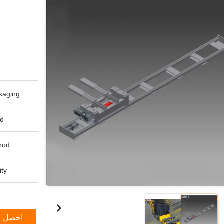
aging:
d:
od:
ty:
احصل ع