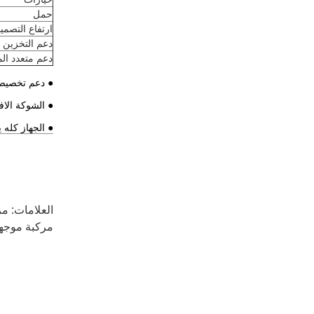
حمل
ارتفاع التصمي
دعم التخزين ا
دعم متعدد ال
● دعم تخصيص م
● الشوكة الافتراضية تعتمد S / LHD
● الجهاز كله 
العلامات:
مر
مركبة موجهة با