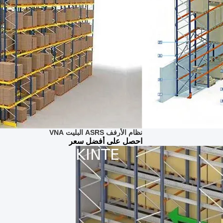
نظام الأرفف ASRS البليت VNA
احصل على أفضل سعر