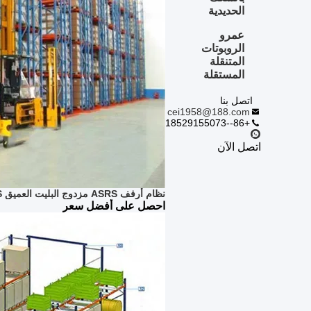
الحديدية
عمرو
الروبوتات
المتنقلة
المستقلة
اتصل بنا
cei1958@188.com
+86--18529155073
اتصل الآن
نظام أرفف ASRS مزدوج البليت العميق MHS طبقتين أو أربع منصات
احصل على أفضل سعر