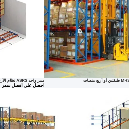
ممر واحد ASRS نظام الأرفف MHS نظام تخزين الهيكل المتحرك
احصل على أفضل سعر