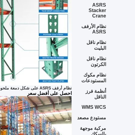
ASRS
Stacker
Crane
نظام الأرفف
ASRS
نظام ناقل
البليت
نظام ناقل
الكرتون
نظام مكوك
المستودعات
نظام أرفف ASRS على شكل دمعة ملحوم بسلامة MHS
أنظمة فرز
احصل على أفضل سعر
الناقل
WMS WCS
مستودع مصعد
مركبة موجهة
بالسكك