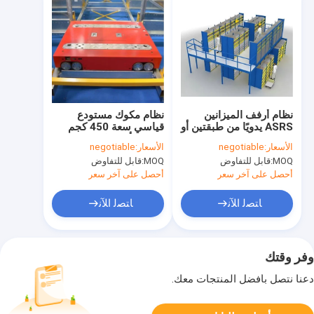
نظام أرفف الميزانين
نظام مكوك مستودع
ASRS يدويًا من طبقتين أو
قياسي سعة 450 كجم
ثلاث طبقات MHS
تخزين بأربع طرق ASRS
الأسعار:
negotiable
الأسعار:
negotiable
MHS
MOQ:
قابل للتفاوض
MOQ:
قابل للتفاوض
أحصل على آخر سعر
أحصل على آخر سعر
ﺎﺘﺼﻟ ﺍﻶﻧ
ﺎﺘﺼﻟ ﺍﻶﻧ
وفر وقتك
دعنا نتصل بأفضل المنتجات معك.