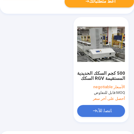
أعط متطلباتك
500 كجم السكك الحديدية
المستقيمة RGV السكك
الحديدية سيارة ASRS
الأسعار:
negotiable
MHS دعم التخزين البارد
MOQ:
قابل للتفاوض
أحصل على آخر سعر
ﺎﺘﺼﻟ ﺍﻶﻧ