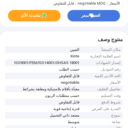
الأسعار：negotiable
MOQ：قابل للتفاوض
افضل سعر
نتحدث الآن
منتوج وصف
مكان المنشأ
الصين
اسم العلامة التجارية
Kinte
إصدار الشهادات
ISO9001/FEM/ISO14001/OHSAS 18001
رقم الموديل
حسب الطلب
الحد الأدنى لكمية
قابل للتفاوض
الأسعار
negotiable
تفاصيل التغليف
معبأة بأفلام بلاستيكية ومغلفة بشرائط
وقت التسليم
حسب متطلبات الزبون
شروط الدفع
قابل للتفاوض
القدرة على العرض
قدرة إنتاجية قوية
نموذج
مصعد ذاتي التحميل
نجاعة
متوسط