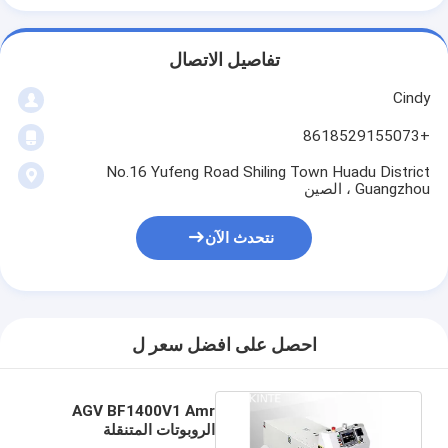
جولة في المصنع
تفاصيل الاتصال
مراقبة الجودة
Cindy
اتصل بنا
+8618529155073
أخبار
No.16 Yufeng Road Shiling Town Huadu District
Guangzhou ، الصين
القضايا
نتحدث الآن
مدونة
نتحدث الآن
احصل على افضل سعر ل
نظام استرجاع التخزين الآلي
AGV BF1400V1 Amr
نظام مناولة المواد الآلي
الروبوتات المتنقلة