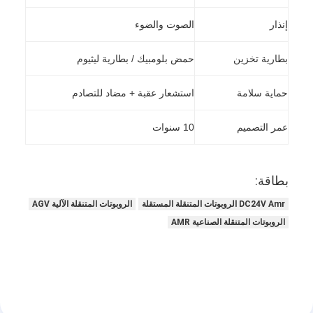
إنذار
الصوت والضوء
بطارية تخزين
حمض بلومبيك / بطارية ليثيوم
حماية سلامة
استشعار عقبة + مضاد للتصادم
عمر التصميم
10 سنوات
بطاقة:
DC24V Amr الروبوتات المتنقلة المستقلة
الروبوتات المتنقلة الآلية AGV
الروبوتات المتنقلة الصناعية AMR
المنزل
المنتجات
حولنا