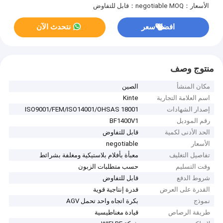
الأسعار：negotiable
MOQ：قابل للتفاوض
افضل سعر
نتحدث الآن
منتوج وصف
مكان المنشأ
الصين
اسم العلامة التجارية
Kinte
إصدار الشهادات
ISO9001/FEM/ISO14001/OHSAS 18001
رقم الموديل
BF1400V1
الحد الأدنى لكمية
قابل للتفاوض
الأسعار
negotiable
تفاصيل التغليف
معبأة بأفلام بلاستيكية ومغلفة بشرائط
وقت التسليم
حسب متطلبات الزبون
شروط الدفع
قابل للتفاوض
القدرة على العرض
قدرة إنتاجية قوية
نموذج
بكرة اتجاه واحد تحمل AGV
طريقة الرصاص
قيادة مغناطيسية