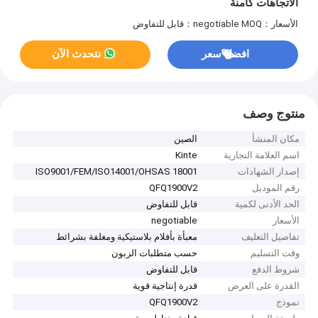
الاتجاهات كامنة
الأسعار：negotiable
MOQ：قابل للتفاوض
افضل سعر
نتحدث الآن
منتوج وصف
مكان المنشأ
الصين
اسم العلامة التجارية
Kinte
إصدار الشهادات
ISO9001/FEM/ISO14001/OHSAS 18001
رقم الموديل
QFQ1900V2
الحد الأدنى لكمية
قابل للتفاوض
الأسعار
negotiable
تفاصيل التغليف
معبأة بأفلام بلاستيكية ومغلفة بشرائط
وقت التسليم
حسب متطلبات الزبون
شروط الدفع
قابل للتفاوض
القدرة على العرض
قدرة إنتاجية قوية
نموذج
QFQ1900V2