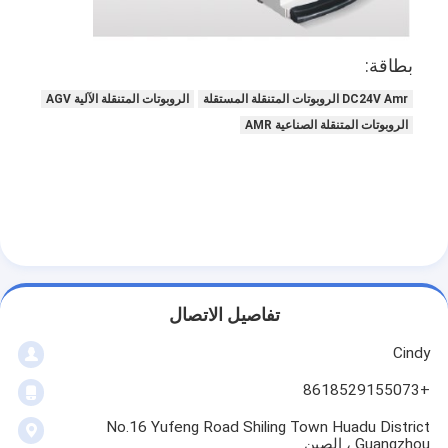
جولة في المصنع
مراقبة الجودة
بطاقة:
DC24V Amr الروبوتات المتنقلة المستقلة
الروبوتات المتنقلة الآلية AGV
اتصل بنا
الروبوتات المتنقلة الصناعية AMR
أخبار
القضايا
مدونة
نتحدث الآن
تفاصيل الاتصال
Cindy
نظام استرجاع التخزين الآلي
+8618529155073
نظام مناولة المواد الآلي
No.16 Yufeng Road Shiling Town Huadu District
Guangzhou ، الصين