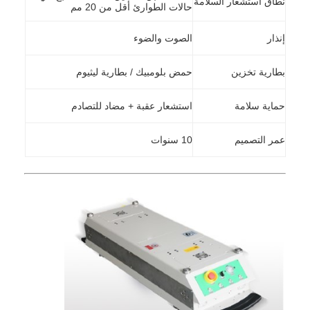
نطاق استشعار السلامة
حالات الطوارئ أقل من 20 مم
إنذار
الصوت والضوء
بطارية تخزين
حمض بلومبيك / بطارية ليثيوم
حماية سلامة
استشعار عقبة + مضاد للتصادم
عمر التصميم
10 سنوات
المنزل
المنتجات
حولنا