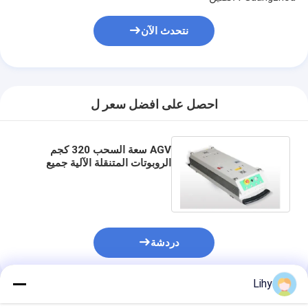
ASRS Stacker Crane
نتحدث الآن
نظام الأرفف ASRS
نظام ناقل البليت
نظام ناقل الكرتون
احصل على افضل سعر ل
نظام مكوك المستودعات
AGV سعة السحب 320 كجم
أنظمة فرز الناقل
الروبوتات المتنقلة الآلية جميع
الاتجاهات كامنة
WMS WCS
مستودع مصعد
دردشة
مركبة موجهة بالسكك الحديدية
عمرو الروبوتات المتنقلة المستقلة
Lihy
المنتجات الموصى بها