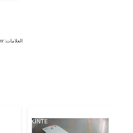
العلامات:
4V Amr