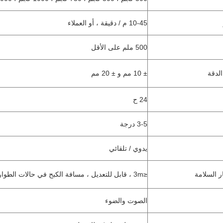
10-45 م / دقيقة ، أو العملاء
500 ملم على الأقل
لدقة
± 10 مم و ± 20 مم
24 ح
3-5 درجة
يدوي / تلقائي
 السلامة
≤3m ، قابل للتعديل ، مسافة الكبح في حالات الطوارئ أقل من 20 مم
الصوت والضوء