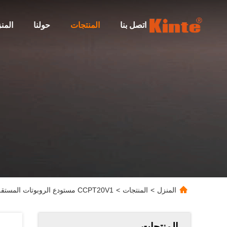
اتصل بنا
المنتجات
حولنا
المن
المنزل
>
المنتجات
>
CCPT20V1 مستودع الروبوتات المستقلة دليل مغناطيسي رافعة شوكية AGV
المنتجات