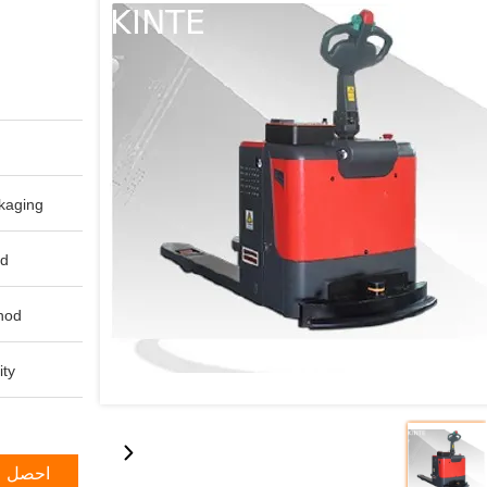
aging:
d:
od:
ty:
احصل ع