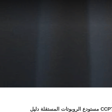
CCPT20V1 مستودع الروبوتات المستقلة دليل