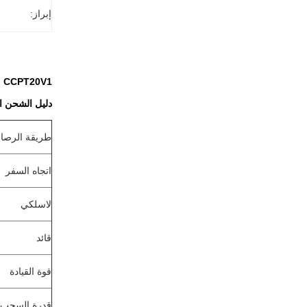
إبراز:
CCPT20V1 مستودع الروبوتات المستقلة دليل مغناطيسي رافعة شوكية AGV
دليل الشحن التلقائي
طريقة الرص
اتجاه السفر
لاسلكي
قائد
قوة القيادة
قدرة السحب