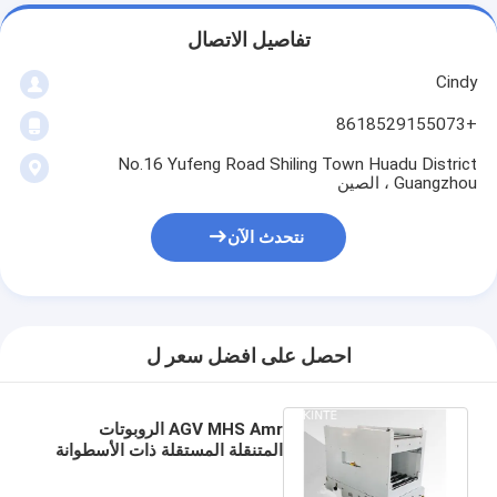
جولة في المصنع
تفاصيل الاتصال
مراقبة الجودة
Cindy
اتصل بنا
+8618529155073
No.16 Yufeng Road Shiling Town Huadu District
أخبار
Guangzhou ، الصين
القضايا
نتحدث الآن
مدونة
نتحدث الآن
احصل على افضل سعر ل
نظام استرجاع التخزين الآلي
AGV MHS Amr الروبوتات
المتنقلة المستقلة ذات الأسطوانة
نظام مناولة المواد الآلي
المزدوجة الاتجاه