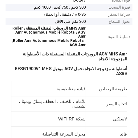
قوة القيادة
DC24V
قدرة السحب
300 كجم ، 750 كجم ، 1000 كجم
سرعة السفر
0-35 م / دقيقة ، أو العملاء
تحول الشعاع
300 ملم على الأقل
MHS Amr الروبوتات المتنقلة المستقلة ، Roller
Amr Autonomous Mobile Robots ، AGV
Amr
تسليط الضوء:
,
,
Roller Amr Autonomous Mobile Robots
AGV Amr
AGV MHS Amr الروبوتات المتنقلة المستقلة ذات الأسطوانة
المزدوجة الاتجاه
أسطوانة مزدوجة الاتجاه تحمل AGV موديل BFSG1900V1 MHS
ASRS
طريقة الرصاص
قيادة مغناطيسية
للأمام ، للخلف ، انعطف يسارًا ويمينًا ،
اتجاه السفر
تشعب ،
لاسلكي
شبكة WIFI RF
قائد
محرك السرعة التفاضلية