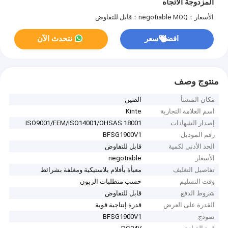
المزدوجة الاتجاه
الأسعار：negotiable
MOQ：قابل للتفاوض
افضل سعر
نتحدث الآن
منتوج وصف
مكان المنشأ
الصين
اسم العلامة التجارية
Kinte
إصدار الشهادات
ISO9001/FEM/ISO14001/OHSAS 18001
رقم الموديل
BFSG1900V1
الحد الأدنى لكمية
قابل للتفاوض
الأسعار
negotiable
تفاصيل التغليف
معبأة بأفلام بلاستيكية ومغلفة بشرائط
وقت التسليم
حسب متطلبات الزبون
شروط الدفع
قابل للتفاوض
القدرة على العرض
قدرة إنتاجية قوية
نموذج
BFSG1900V1