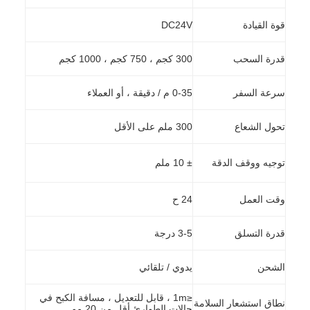
قوة القيادة
DC24V
قدرة السحب
300 كجم ، 750 كجم ، 1000 كجم
سرعة السفر
0-35 م / دقيقة ، أو العملاء
تحول الشعاع
300 ملم على الأقل
توجيه ووقف الدقة
± 10 ملم
وقت العمل
24 ح
قدرة التسلق
3-5 درجة
الشحن
يدوي / تلقائي
≤1m ، قابل للتعديل ، مسافة الكبح في
نطاق استشعار السلامة
حالات الطوارئ أقل من 20 مم