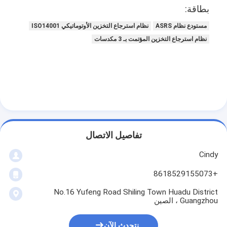
ASRS Stacker Crane
بطاقة:
مستودع نظام ASRS
نظام استرجاع التخزين الأوتوماتيكي ISO14001
نظام الأرفف ASRS
نظام استرجاع التخزين المؤتمت بـ 3 مكدسات
نظام ناقل البليت
نظام ناقل الكرتون
نظام مكوك المستودعات
أنظمة فرز الناقل
تفاصيل الاتصال
WMS WCS
Cindy
مستودع مصعد
+8618529155073
مركبة موجهة بالسكك الحديدية
No.16 Yufeng Road Shiling Town Huadu District
Guangzhou ، الصين
عمرو الروبوتات المتنقلة المستقلة
نتحدث الآن