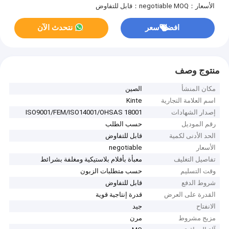
الأسعار：negotiable
MOQ：قابل للتفاوض
افضل سعر
نتحدث الآن
منتوج وصف
مكان المنشأ
الصين
اسم العلامة التجارية
Kinte
إصدار الشهادات
ISO9001/FEM/ISO14001/OHSAS 18001
رقم الموديل
حسب الطلب
الحد الأدنى لكمية
قابل للتفاوض
الأسعار
negotiable
تفاصيل التغليف
معبأة بأفلام بلاستيكية ومغلفة بشرائط
وقت التسليم
حسب متطلبات الزبون
شروط الدفع
قابل للتفاوض
القدرة على العرض
قدرة إنتاجية قوية
الانفتاح
جيد
مزيج مشروط
مرن