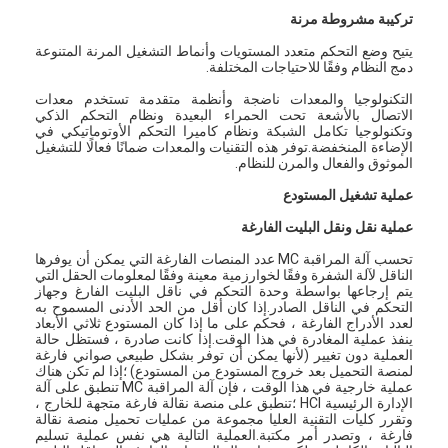
تركيبة مشروطة مرنة
يتيح وضع التحكم متعدد المستويات وأنماط التشغيل المرنة المتنوعة
دمج النظام وفقًا للاحتياجات المختلفة.
التكنولوجيا والمعدات ناضجة وأنظمة متقدمة تستخدم معدات
الاتصال بالأشعة تحت الحمراء البعيدة ونظام التحكم الذكي
وتكنولوجيا تكامل الشبكة ونظام كاميرا التحكم الأوتوماتيكي في
الإضاءة المنخفضة.توفر هذه التقنيات والمعدات ضمانًا فعالًا للتشغيل
الموثوق والفعال والمرن للنظام.
عملية تشغيل المستودع
عملية نقل ونقل البليت الفارغة
تحسب آلة المراقبة MC عدد المنصات الفارغة التي يمكن أن يوفرها
الناقل لآلة الشفرة وفقًا لخوارزمية معينة وفقًا لمعلومات الحقل التي
يتم إرجاعها بواسطة وحدة التحكم في ناقل البليت الفارغ وجهاز
التحكم في الناقل الصادر.إذا كان أقل من الحد الأدنى المسموح به
لعدد الأدراج الفارغة ، فحكم على ما إذا كان المستودع ثلاثي الأبعاد
ينفذ عملية المغادرة في هذا الوقت.إذا كانت صادرة ، فستظل حالة
العملية دون تغيير (لأنها يمكن أن توفر بشكل طبيعي صواني فارغة
لمنصة التحميل بعد خروج المستودع من المستودع) ؛إذا لم تكن هناك
عملية خارجية في هذا الوقت ، فإن آلة المراقبة MC تنطبق على آلة
الإدارة الرئيسية HCI ؛تنطبق على منصة نقالة فارغة متجهة للخارج ،
وتقرر كليات التقنية العليا مجموعة من عمليات تحميل منصة نقالة
فارغة ، وتصدر أمر مكتبة.العملية التالية هي نفس عملية تسليم