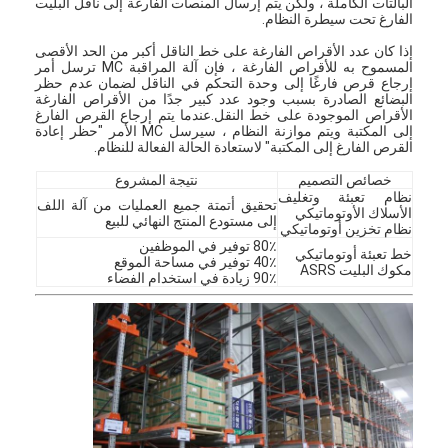
البالتات الكاملة ، ولكن يتم إرسال المنصات الفارغة إلى ناقل البليت
الفارغ تحت سيطرة النظام.
إذا كان عدد الأقراص الفارغة على خط الناقل أكبر من الحد الأقصى
المسموح به للأقراص الفارغة ، فإن آلة المراقبة MC ترسل أمر
إرجاع قرص فارغًا إلى وحدة التحكم في الناقل لضمان عدم حظر
البضائع الصادرة بسبب وجود عدد كبير جدًا من الأقراص الفارغة
الأقراص الموجودة على خط النقل.عندما يتم إرجاع القرص الفارغ
إلى المكتبة ويتم موازنة النظام ، سيرسل MC الأمر "حظر إعادة
القرص الفارغ إلى المكتبة" لاستعادة الحالة الفعالة للنظام.
خصائص التصميم
نتيجة المشروع
نظام تعبئة وتغليف
تحقيق أتمتة جميع العمليات من آلة اللف
الأسلاك الأوتوماتيكي
إلى مستودع المنتج النهائي للبيع
نظام تخزين أوتوماتيكي
80٪ توفير في الموظفين
خط تعبئة أوتوماتيكي
40٪ توفير في مساحة الموقع
مكوك البليت ASRS
90٪ زيادة في استخدام الفضاء
المنزل
المنتجات
حولنا