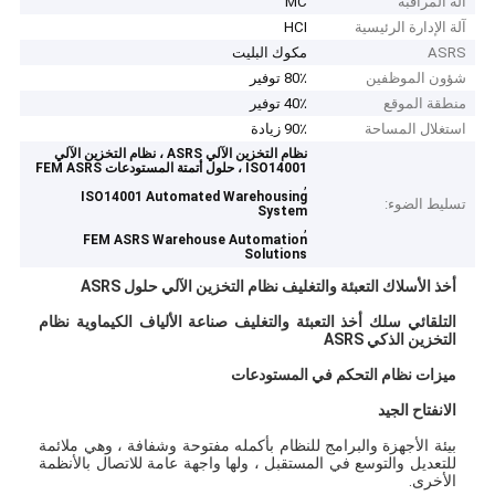
آلة المراقبة
MC
آلة الإدارة الرئيسية
HCI
ASRS
مكوك البليت
شؤون الموظفين
80٪ توفير
منطقة الموقع
40٪ توفير
استغلال المساحة
90٪ زيادة
نظام التخزين الآلي ASRS ، نظام التخزين الآلي
ISO14001 ، حلول أتمتة المستودعات FEM ASRS
,
ISO14001 Automated Warehousing
تسليط الضوء:
System
,
FEM ASRS Warehouse Automation
Solutions
أخذ الأسلاك التعبئة والتغليف نظام التخزين الآلي حلول ASRS
التلقائي سلك أخذ التعبئة والتغليف صناعة الألياف الكيماوية نظام
التخزين الذكي ASRS
ميزات نظام التحكم في المستودعات
الانفتاح الجيد
بيئة الأجهزة والبرامج للنظام بأكمله مفتوحة وشفافة ، وهي ملائمة
للتعديل والتوسع في المستقبل ، ولها واجهة عامة للاتصال بالأنظمة
الأخرى.