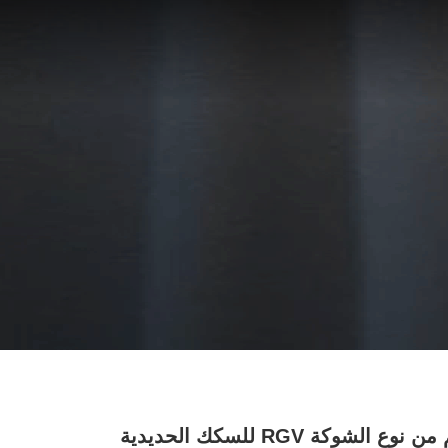
1000 كجم من نوع الشوكة RGV للسكك الحديدية