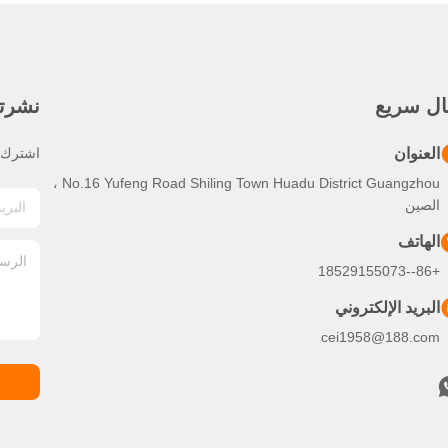
ال سريع
نشرتنا
العنوان
اشترك ف
No.16 Yufeng Road Shiling Town Huadu District Guangzhou ،
الصين
الهاتف
+86--18529155073
البريد الإلكتروني
cei1958@188.com