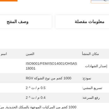
معلومات مفصلة
وصف المنتج
مكان المنشأ
الصين
اسم ا
ISO9001/FEM/ISO14001/OHSAS 
إصدار الشهادات
18001
نموذج:
1000 كجم من نوع الشوكة RGV
تسريع المشي:
0.5 م / ث ^ 2
رفع السرعة:
0.4 م / ث ^ 2
1000 كجم من المركبات الموجهة بالسكك الحديدية
, 
مركبة سيم