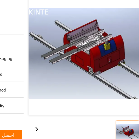
ا
aging:
d:
od:
ty:
احصل ع