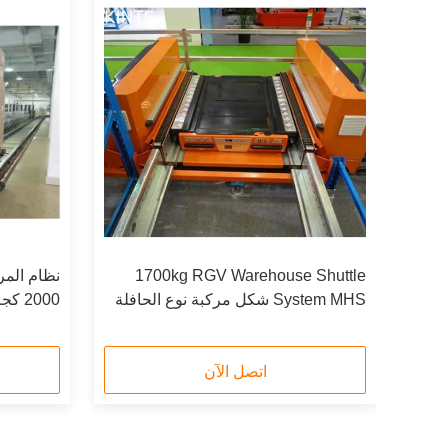
اتيكية من نوع RGV
1700kg RGV Warehouse Shuttle
نظام المر
System MHS شكل مركبة نوع الحافلة
PLC
مكوك RGV
اتصل الآن