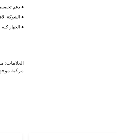
● دعم تخصيص م
● الشوكة الافتراضية تعتمد S / LHD
● الجهاز كله 
العلامات:
مر
مركبة موجهة با