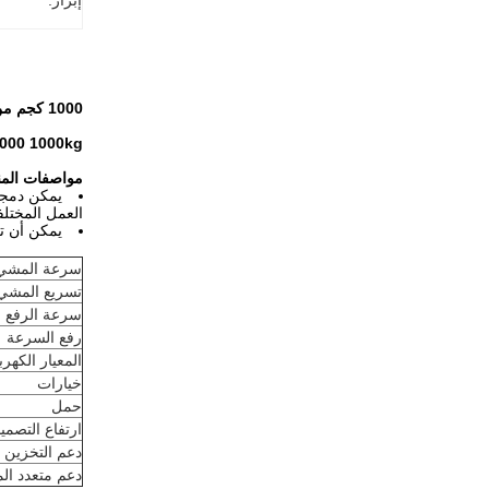
إبراز:
1000 كجم من نوع الشوكة RGV للسكك الحديدية الموجهة ASRS MHS Custom Shuttle
R2-HC1000 1000kg شوكة من نوع RGV مركبة مو
مواصفات المن
يمكن دمجه
العمل المختلف
يمكن أن تحتوي عربة RGV على محطة مفردة ومحط
سرعة المشي
تسريع المشي
سرعة الرفع
رفع السرعة
المعيار الكهرب
خيارات
حمل
ارتفاع التصمي
دعم التخزين ا
دعم متعدد ال