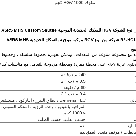
مكوك RGV 1000 كجم
جهة بالسكك الحديدية ASRS MHS
تج
 مع مجموعة متنوعة من المعدات ، ويمكن تجهيزه بخطوط سلسلة ، وخطوط أسط
ة ؛
ة مزدوجة للتعامل مع مناسبات كفاءة العمل المختلفة.
240 م / دقيقة
0.5 م / ث ^ 2
60 م / دقيقة
0.4 م / ث ^ 2
ائي
Siemens PLC ، نطاق الليزر / الباركود ، مستشعر SICK / P + F ، التحكم في تحويل التردد
المراقبة بالفيديو ، وحدة الرؤية ، التحكم الصوتي ،
≤ 1000 كجم
م
حسب الطلب حسب الطلب
لبارد
نعم
محطات / موقف متعدد العمق
نعم