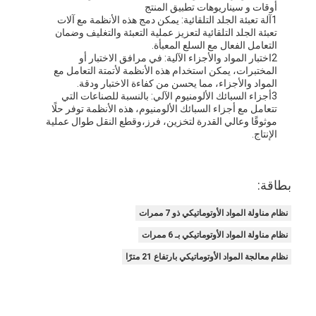
أوقات و سيناريوهات تطبيق المنتج
ASRS Stacker Crane
1آلة تعبئة الجلد التلقائية: يمكن دمج هذه الأنظمة مع آلات
تعبئة الجلد التلقائية لتعزيز عملية التعبئة والتغليف وضمان
نظام الأرفف ASRS
التعامل الفعال مع السلع المعبأة.
2اختبار المواد والأجزاء الآلية: في مرافق الاختبار أو
المختبرات، يمكن استخدام هذه الأنظمة لأتمتة التعامل مع
نظام ناقل البليت
المواد والأجزاء، مما يحسن من كفاءة الاختبار ودقة.
3أجزاء السبائك الألومنيوم الآلي: بالنسبة للصناعات التي
نظام ناقل الكرتون
تتعامل مع أجزاء السبائك الألومنيوم، هذه الأنظمة توفر حلًا
موثوقًا وعالي القدرة لتخزين، فرز،وقطع النقل طوال عملية
نظام مكوك المستودعات
الإنتاج.
أنظمة فرز الناقل
بطاقة:
WMS WCS
نظام مناولة المواد الأوتوماتيكي ذو 7 ممرات
مستودع مصعد
نظام مناولة المواد الأوتوماتيكي بـ 6 ممرات
نظام معالجة المواد الأوتوماتيكي بارتفاع 21 مترًا
مركبة موجهة بالسكك الحديدية
عمرو الروبوتات المتنقلة المستقلة