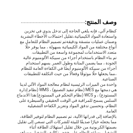
وصف المنتج:
كنظام آلي، فإنه يلغي الحاجة إلى تدخل يدوي في تخزين
واستعادة المواد الكيميائية،تقليل احتمالات الأخطاء البشرية
وضمان عمليات متسقة ودقيقةتم تصميم النظام للتعامل مع
أنواع مختلفة من المواد الكيميائية بسهولة ، مما يوفر حلًا
متعدد الاستخدامات لمجموعة واسعة من التطبيقات.
تم بناء النظام باستخدام أجزاء من سبيكة الألومنيوم عالية
الجودة ، مما يضمن المتانة وطول العمر. يسهم استخدام
أجزاء من سبيكة الألومنيوم أيضًا في الكفاءة العامة للنظام
،مما يجعلها حلًا موثوقًا وفعالًا من حيث التكلفة للتطبيقات
الصناعية.
واحدة من الميزات الرئيسية لنظام معالجة المواد الآلي لدينا
هي دمجها مع MES (نظام تنفيذ التصنيع) ، WMS (نظام إدارة
المستودع) ، و WCS (نظام التحكم في المستودع).هذا الاندماج
السلس يسمح للمراقبة في الوقت الحقيقي والسيطرة على
النظام، وتحسين تدفق المواد وتعزيز الكفاءة التشغيلية
العامة.
بالإضافة إلى قدراتها الآلية، تم تصميم النظام لتوفير الطاقة،
مما يجعله خيارًا صديقًا للبيئة للشركات التي تسعى إلى تقليل
بصمتها الكربونية.من خلال تقليل استهلاك الطاقة أثناء
التشغيل، يساعد النظام على خفض تكاليف التشغيل ويساهم