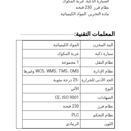
السيارة الذكية: عربة المكوك
نظام فرز: 230 فتحة
مادة التخزين: المواد الكيميائية
المعلمات التقنية:
البند المخزن
المواد الكيميائية
سيارة ذكية
عربة المكوك
نظام النقل
1 مجموعة
نظام الإدارة
WCS، WMS، TMS، OMS وغيرها
الحد الأدنى للحرارة
-25 درجة مئوية
النوع
الآلي
الشهادات
CE، ISO 9001
المنزل
نظام فرز
230 فتحة
المنتجات
نظام التحكم
PLC
حولنا
اللون
الرمادي