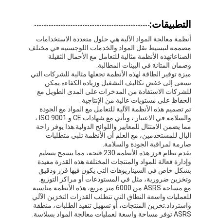
جولة في المصنع
التطبيقات:
مراقبة الجودة
أنظمة معالجة المواد الآلية هي حلول متعددة الاستخدامات
مصممة لتبسيط نقل المواد والخدمات اللوجستية في مختلف
اتصل بنا
الصناعاتهذه الأنظمة مثالية للتعامل مع الأحمال الثقيلة
وضمان المتانة في البيئات المطالبة.
أخبار
ميزة توفير الطاقة لهذه الأنظمة تجعلها مثالية للشركات التي
تسعى إلى خفض تكاليف التشغيل وزيادة الكفاءة.يمكن
للشركات الاستفادة من المدخرات على المدى الطويل مع
القضايا
الحفاظ على مستويات عالية من الإنتاجية.
تم تصميم هذه الأنظمة الآلية للتعامل مع المواد مع الجودة
مدونة
والسلامة في الاعتبار ، وتأتي مع شهادات CE و ISO 9001 ،
مما يضمن الامتثال للمعايير واللوائح الدولية.هذا يوفر راحة
البال للمستخدمين، مع العلم أن الأنظمة تلبي متطلبات
نتحدث الآن
صارمة لمراقبة الجودة والسلامة.
يقدم نظام فرز هذه الأنظمة 230 فتحة، مما يسمح بتنظيم
وإدارة فعالة للمواد والمنتجات المختلفة.هذه القدرة مفيدة
بشكل خاص في السيناريوهات التي يكون فيها فرز ودقيق
وتخزين ضرورية، مثل في المستودعات أو مراكز التوزيع.
نظام استرجاع التخزين الآلي
مع مساحة ASRS من 6000 متر مربع، هذه الأنظمة مناسبة
للعمليات واسعة النطاق التي تتطلب القدرات التخزين الآلي
نظام مناولة المواد الآلي
واسترداد.تخزين المنتجات، أو تسهيل تنفيذ الطلبات، منطقة
ASRS توفر مساحة واسعة لعمليات معالجة المواد بسلاسة.