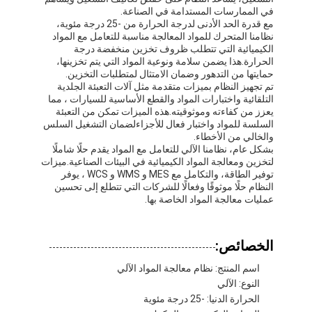
في الممارسات المستدامة في الصناعة.
مع قدرة الحد الأدنى لدرجة الحرارة من -25 درجة مئوية،
نظامنا المتحرك للمواد المعالجة مناسبة للتعامل مع المواد
الكيميائية التي تتطلب ظروف تخزين منخفضة درجة
الحرارة.هذا يضمن سلامة ونوعية المواد التي يتم تخزينها،
حمايتها من التدهور وضمان الامتثال لمتطلبات التخزين.
تم تجهيز النظام بميزات متقدمة مثل آلات التعبئة الجلدية
التلقائية واختبارات المواد والقطع الأساسية للسيارات ، مما
يعزز من كفاءته وموثوقيته.هذه الميزات تمكن من التعبئة
السلسة للمواد واختبار فعال للأجزاءلضمان التشغيل السلس
والخالي من الأخطاء.
بشكل عام، نظامنا الآلي للتعامل مع المواد يقدم حلًا شاملًا
لتخزين ومعالجة المواد الكيميائية في البيئات الصناعية.ميزات
توفير الطاقة، والتكامل مع MES و WMS و WCS ، يوفر
النظام حلًا موثوقًا وفعالًا للشركات التي تتطلع إلى تحسين
عمليات معالجة المواد الخاصة بها.
الخصائص:
اسم المنتج: نظام معالجة المواد الآلي
النوع: الآلي
الحرارة الدنيا: -25 درجة مئوية