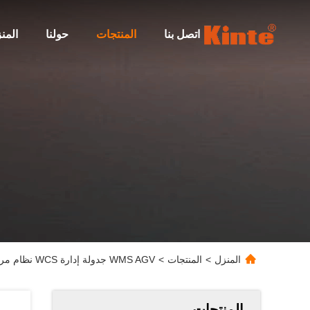
اتصل بنا
المنتجات
حولنا
المن
المنزل
>
المنتجات
>
WMS AGV جدولة إدارة WCS نظام مراقبة مخزون المستودعات ASRS
المنتجات