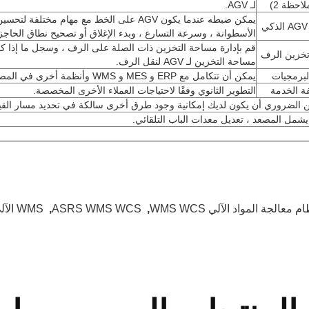
لاحظة 2)
لـ AGV.
يمكن ضبطه عندما يكون AGV على الخط مع مهام
الأسطوانة ، وسرعة التسارع ، وبدء الإغلاق أو تصحيح نطاق الحاجز ،
قم بإدارة مساحة التخزين ذات الصلة على الرف ، وسجل ما إذا كا
تخزين الرف
مساحة التخزين لـ AGV لنقل الرف.
لبرمجيات
يمكن أن تتكامل مع ERP و MES و WMS وأنظمة أخرى في المصنع لتجنب جزر المعلومات.
 الخدمة
التطوير الثانوي وفقًا لاحتياجات العملاء الأخرى المخصصة.
م معالجة المواد الآلي WMS WCS
,
ASRS WMS WCS
,
WMS الآلي WCS