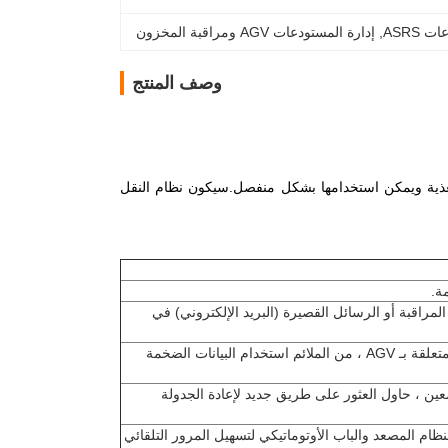
ASRS
, 
إدارة المستودعات AGV ومراقبة المخزون
وصف المنتج
لتغذية ويمكن استخدامها بشكل منفصل.سيكون نظام النقل
مراقبة أو الرسائل القصيرة (البريد الإلكتروني) في
من خلال المراقبة والتسجيل في الوقت الفعلي لبيانات التشغيل المتعلقة بـ AGV ، من الملائم استخدام البيانات الضخمة
 من وقت معين ، حاول العثور على طريق جديد لإعادة الجدولة
، يربط النظام المصعد والباب الأوتوماتيكي لتسهيل المرور التلقائي