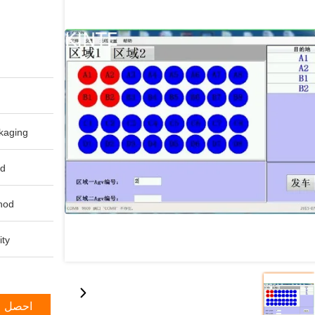
aging:
d:
od:
ty:
احصل ع