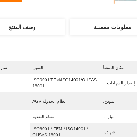
معلومات مفصلة
وصف المنتج
مكان المنشأ
الصين
اسم ا
ISO9001/FEM/ISO14001/OHSAS 
إصدار الشهادات
18001
نموذج:
نظام الجدولة AGV
مباراة:
نظام التغذية
ISO9001 / FEM / ISO14001 / 
شهادة:
OHSAS 18001