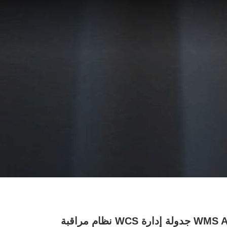
WMS AGV جدولة إدارة WCS نظام مراقبة