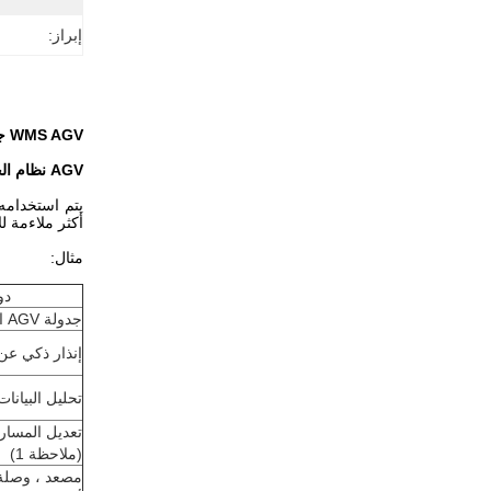
إبراز:
WMS AGV جدولة إدارة WCS نظام مراقبة مخزون المستودعات ASRS
AGV نظام الجدولة WMS WCS ASRS نظام مناولة المواد الآلي
يتم استخدامه
أكثر ملاءمة للإ
مثال:
دو
جدولة AGV الذكية
إنذار ذكي عن
تحليل البيانات
تعديل المسار
(ملاحظة 1)
مصعد ، وصلة