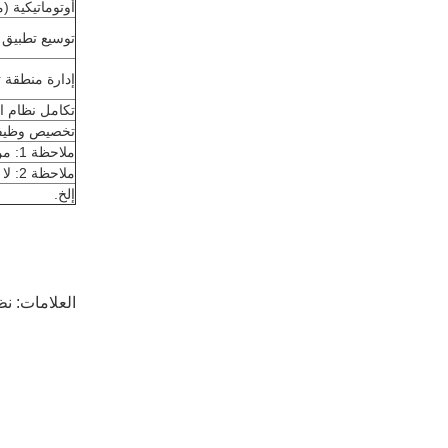
أوتوماتيكية (م
توسيع تطبيق AGV الذكي
إدارة منطقة 
تكامل نظام ا
تخصيص وظيفة
ملاحظة 1: من الضروري أن يكون لديك إمكانية وجود طرق أخرى سالكة في تحديد مسار القيادة.
ملاحظة 2: لا يشمل المصعد ، تعديل معدات الباب التلقائي.
إلخ.
العلامات:
نظا