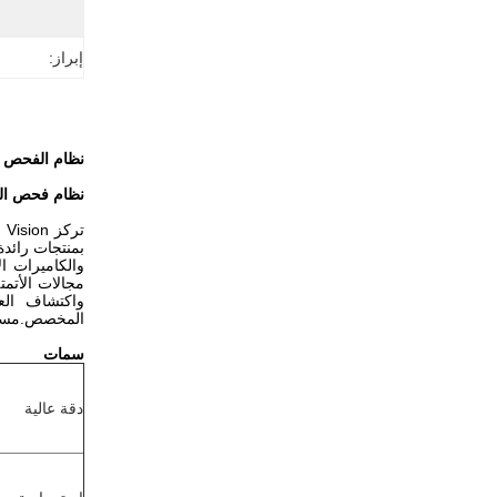
إبراز:
نظام الفحص الآلي Warehouse AI Vision
نظام فحص الرؤية بالذكاء الا
بمنتجات رائدة
والكاميرات ا
واكتشاف الع
المخصص.مساعد
سمات
دقة عالية