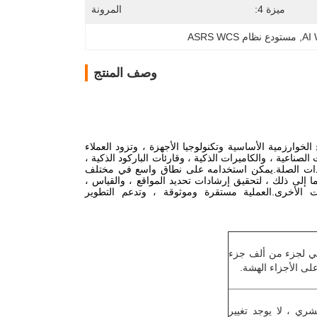
ميزة 4:
المرونة
, 
مستودع نظام ASRS WCS
وصف المنتج
 على برامج الخوارزمية الأساسية وتكنولوجيا الأجهزة ، وتزود العملاء
ناعية ، والكاميرات الذكية ، وقارئات الباركود الذكية ،
ت ذات الصلة.يمكن استخدامه على نطاق واسع في مختلف
ت اللوجستية ، وما إلى ذلك ، لتحقيق إرشادات تحديد المواقع ، والقياس ،
 الأخرى.العملية مستقرة وموثوقة ، وتدعم التطوير
اني لجزء من ألف جزء
على الأجزاء الهشة.
ري ، لا يوجد تغيير