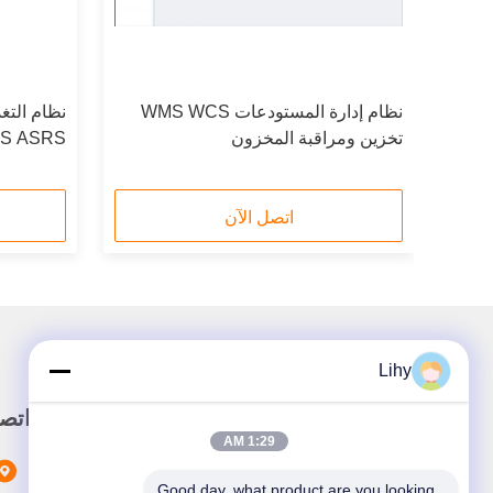
لتحكم WMS برنامج
نظام إدارة المستودعات WMS WCS
تخزين ومراقبة المخزون
WCS ASRS يعتمد بطاقة
اتصل الآن
Lihy
رابط سريع
اتص
1:29 AM
المنزل
Good day, what product are you looking 