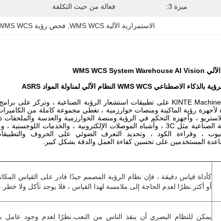
ميزة 3:
فعالة من حيث التكلفة
الاستمرارية الآلية WMS WCS
, 
فحص رؤية AI WMS WCS
WMS WCS System 
صطناعي WMS WCS النظام الآلي لمناولة المواد ASRS
تركز KINTE Machine Vision على تطبيقات استشعار الرؤية الصناعية ، وتركز
 لأجهزة رؤية الماكينة ومنصات خوارزمية ، تغطي مجموعة كاملة من الكاميرات الص
لاستريو ، وأجهزة التحكم في الرؤية.ومنصة الخوارزمية والعدسة والملحقا
مجالات الأتمتة الصناعية مثل 3C ، وأشباه الموصلات الإلكترونية ، والخدما
يوب ، وقراءة الكود ، وتحديد التعرف الضوئي على الحروف والتطبيقات
ة المستخدمين على تحسين كفاءة العمل والدقة بشكل كبير.
كأداة قياس دقيقة ، فإن نظام الرؤية المصمم جيدًا قادر على القياس المك
أو أكثر.نظرًا لعدم الحاجة إلى ملامسة لهذا القياس ، فلا يوجد تآكل ولا خطر 
يمكن للنظام البصري أن ينقذ الناس من التعب.نظرًا لعدم وجود عامل بش