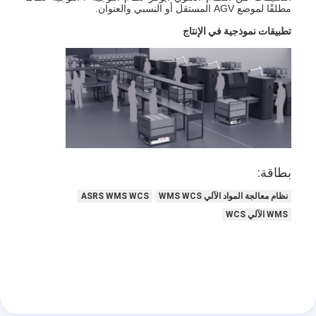
مطلقًا لموضع AGV المستقل أو النسبي والعنوان.
تطبيقات نموذجية في الإنتاج
بطاقة:
نظام معالجة المواد الآلي WMS WCS
ASRS WMS WCS
WMS الآلي WCS