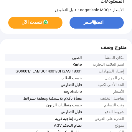
المستودعات
الأسعار：negotiable
MOQ：قابل للتفاوض
افضل سعر
نتحدث الآن
منتوج وصف
مكان المنشأ
الصين
اسم العلامة التجارية
Kinte
إصدار الشهادات
ISO9001/FEM/ISO14001/OHSAS 18001
رقم الموديل
حسب الطلب
الحد الأدنى لكمية
قابل للتفاوض
الأسعار
negotiable
تفاصيل التغليف
معبأة بأفلام بلاستيكية ومغلفة بشرائط
وقت التسليم
حسب متطلبات الزبون
شروط الدفع
قابل للتفاوض
القدرة على العرض
قدرة إنتاجية قوية
نموذج
نظام التحكم AGV