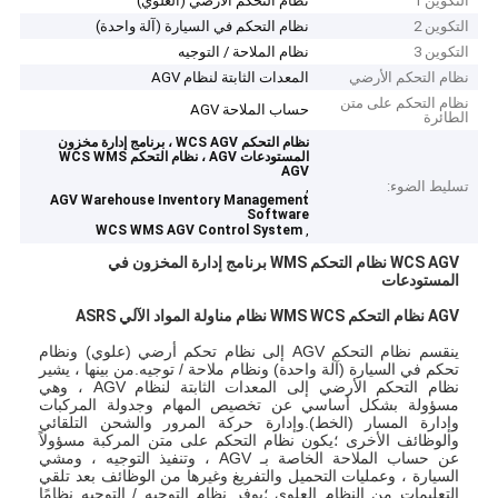
التكوين 1
نظام التحكم الأرضي (العلوي)
التكوين 2
نظام التحكم في السيارة (آلة واحدة)
التكوين 3
نظام الملاحة / التوجيه
نظام التحكم الأرضي
المعدات الثابتة لنظام AGV
نظام التحكم على متن
حساب الملاحة AGV
الطائرة
نظام التحكم WCS AGV ، برنامج إدارة مخزون
المستودعات AGV ، نظام التحكم WCS WMS
AGV
تسليط الضوء:
,
AGV Warehouse Inventory Management
Software
,
WCS WMS AGV Control System
WCS AGV نظام التحكم WMS برنامج إدارة المخزون في
المستودعات
AGV نظام التحكم WMS WCS نظام مناولة المواد الآلي ASRS
ينقسم نظام التحكم AGV إلى نظام تحكم أرضي (علوي) ونظام
تحكم في السيارة (آلة واحدة) ونظام ملاحة / توجيه.من بينها ، يشير
نظام التحكم الأرضي إلى المعدات الثابتة لنظام AGV ، وهي
مسؤولة بشكل أساسي عن تخصيص المهام وجدولة المركبات
وإدارة المسار (الخط).وإدارة حركة المرور والشحن التلقائي
والوظائف الأخرى ؛يكون نظام التحكم على متن المركبة مسؤولاً
عن حساب الملاحة الخاصة بـ AGV ، وتنفيذ التوجيه ، ومشي
السيارة ، وعمليات التحميل والتفريغ وغيرها من الوظائف بعد تلقي
التعليمات من النظام العلوي ؛يوفر نظام التوجيه / التوجيه نظامًا