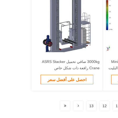
Min
3000kg صافي تحميل ASRS Stacker
لبليت
Crane رافعة ذات شكل خاص
احصل على أفضل سعر
13
12
1