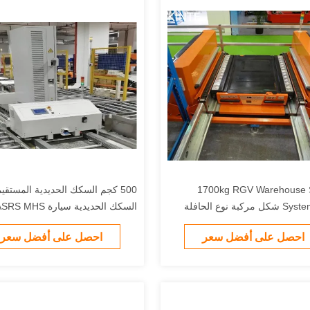
1700kg RGV Warehouse Shuttle
System MHS شكل مركبة نوع الحافلة
التخزين البارد
احصل على أفضل سعر
احصل على أفضل سعر