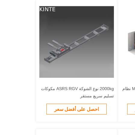
ممر واحد ASRS نظام الأرفف MHS نظام
2000kg نوع الشوكة ASRS RGV مكوكات
تسليم سريع مستقر
احصل على أفضل سعر