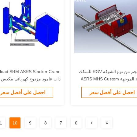
1000 كجم من نوع الشوكة RGV للسكك
iload SRM ASRS Stacker Crane
الحديدية الموجهة ASRS MHS Custom
ذات عامود مزدوج كهربائي مكدس ا
احصل على أفضل سعر
احصل على أفضل سعر
1
10
9
8
7
6