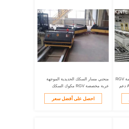
500 كجم السكك الحديدية المستقيمة RGV
منحني مسار السكك الحديدية الموجهة
السكك الحديدية سيارة ASRS MHS دعم
عربة مخصصة RGV مكوك السكك
الحديدية
احصل على أفضل سعر