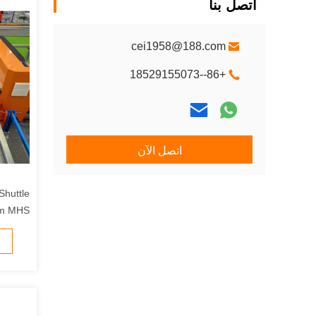
اتصل بنا
cei1958@188.com
+86--18529155073
اتصل الآن
PLC